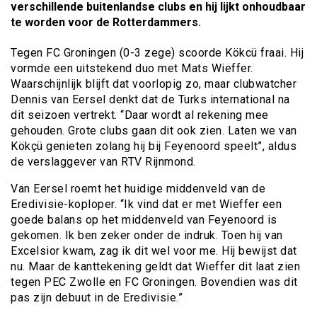
verschillende buitenlandse clubs en hij lijkt onhoudbaar
te worden voor de Rotterdammers.
Tegen FC Groningen (0-3 zege) scoorde Kökcü fraai. Hij
vormde een uitstekend duo met Mats Wieffer.
Waarschijnlijk blijft dat voorlopig zo, maar clubwatcher
Dennis van Eersel denkt dat de Turks international na
dit seizoen vertrekt. “Daar wordt al rekening mee
gehouden. Grote clubs gaan dit ook zien. Laten we van
Kökçü genieten zolang hij bij Feyenoord speelt”, aldus
de verslaggever van RTV Rijnmond.
Van Eersel roemt het huidige middenveld van de
Eredivisie-koploper. “Ik vind dat er met Wieffer een
goede balans op het middenveld van Feyenoord is
gekomen. Ik ben zeker onder de indruk. Toen hij van
Excelsior kwam, zag ik dit wel voor me. Hij bewijst dat
nu. Maar de kanttekening geldt dat Wieffer dit laat zien
tegen PEC Zwolle en FC Groningen. Bovendien was dit
pas zijn debuut in de Eredivisie.”