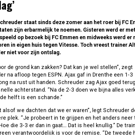
lag’
Schreuder staat sinds deze zomer aan het roer bij FC 
taten zijn erbarmelijk te noemen. Gisteren werd er met
espeeld op bezoek bij FC Emmen en midweeks werd er
oren in eigen huis tegen Vitesse. Toch vreest trainer Al
r niet voor zijn ontslag.
oor de grond kan zakken? Dat kan je wel stellen”, zegt
er na afloop tegen ESPN. Ajax gaf in Drenthe een 1-3
ong na rust uit handen. Schreuder zag Ajax goed ter
nelle achterstand. “Na de 2-3 doen we bijna alles ver
de helft is een schande.”
kt alsof we dachten dat we er waren”, legt Schreuder d
re plek. “Je probeert in te grijpen en het anders neer 
Hoe die 3-3 er dan in gaat… Dat is heel knullig.” De train
reen verantwoordelijk is voor de remise. “De tweede h