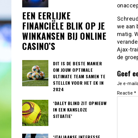
onaccep
EEN EERLIJKE
Schreude
FINANCIËLE BLIK OP JE
we aan b
WINKANSEN BIJ ONLINE
matig. 
verander
CASINO’S
Ajax-tr
de groep
DIT IS DE BESTE MANIER
OM JOUW OPTIMALE
Geef e
ULTIMATE TEAM SAMEN TE
STELLEN VOOR HET EK IN
Je e-mail
2024
Reactie
*
‘DALEY BLIND ZIT OPNIEUW
IN EEN KANSLOZE
SITUATIE’
‘ITALIAANSE INTERESSE