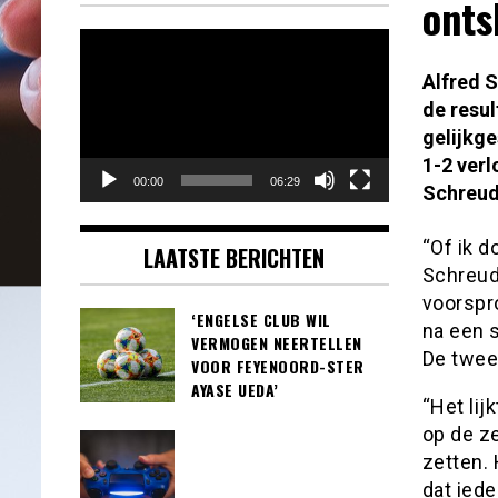
onts
Videospeler
Alfred 
de resul
gelijkg
1-2 verl
00:00
06:29
Schreude
“Of ik d
LAATSTE BERICHTEN
Schreud
voorspr
‘ENGELSE CLUB WIL
na een s
VERMOGEN NEERTELLEN
De twee
VOOR FEYENOORD-STER
AYASE UEDA’
“Het lij
op de ze
zetten. 
dat iede