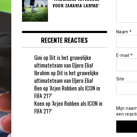
VOOR ZAKARIA LABYAD’
Naam
*
RECENTE REACTIES
E-mail
*
Gini
op
Dit is het gruwelijke
ultimateteam van Eljero Elia!
Ibrahim
op
Dit is het gruwelijke
ultimateteam van Eljero Elia!
Site
Ben
op
‘Arjen Robben als ICON in
FIFA 21?’
Koen
op
‘Arjen Robben als ICON in
Mijn naam
FIFA 21?’
een reacti