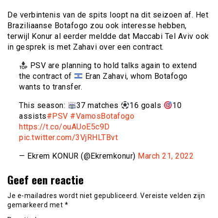
De verbintenis van de spits loopt na dit seizoen af. Het
Braziliaanse Botafogo zou ook interesse hebben,
terwijl Konur al eerder meldde dat Maccabi Tel Aviv ook
in gesprek is met Zahavi over een contract.
PSV are planning to hold talks again to extend
the contract of
Eran Zahavi, whom Botafogo
wants to transfer.
This season:
37 matches
16 goals
10
assists
#PSV
#VamosBotafogo
https://t.co/ouAUoE5c9D
pic.twitter.com/3VjRHLTBvt
— Ekrem KONUR (@Ekremkonur)
March 21, 2022
Geef een reactie
Je e-mailadres wordt niet gepubliceerd.
Vereiste velden zijn
gemarkeerd met
*