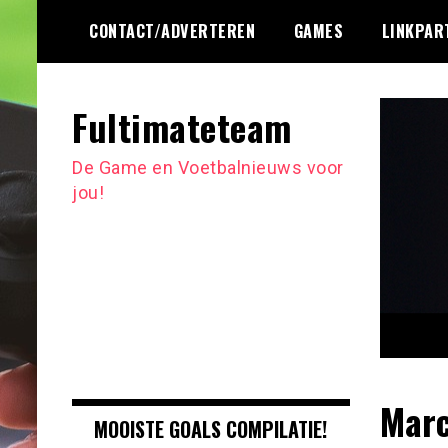
Ga
CONTACT/ADVERTEREN
GAMES
LINKPAR
naar
de
inhoud
Fultimateteam
De Game en Voetbalnieuws voor
jou!
Marc
MOOISTE GOALS COMPILATIE!