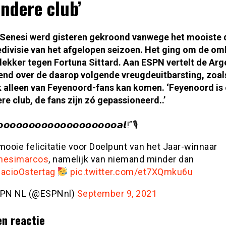
ondere club’
Senesi werd gisteren gekroond vanwege het mooiste 
edivisie van het afgelopen seizoen. Het ging om de om
ekker tegen Fortuna Sittard. Aan ESPN vertelt de Arge
end over de daarop volgende vreugdeuitbarsting, zoal
k alleen van Feyenoord-fans kan komen. ‘Feyenoord is
re club, de fans zijn zó gepassioneerd..’
𝙤𝙤𝙤𝙤𝙤𝙤𝙤𝙤𝙤𝙤𝙤𝙤𝙤𝙤𝙤𝙤𝙤𝙤𝙖𝙡!”🎙
mooie felicitatie voor Doelpunt van het Jaar-winnaar
nesimarcos
, namelijk van niemand minder dan
acioOstertag
pic.twitter.com/et7XQmku6u
PN NL (@ESPNnl)
September 9, 2021
en reactie