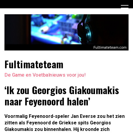
Ga
naar
de
inhoud
Fultimateteam
De Game en Voetbalnieuws voor jou!
‘Ik zou Georgios Giakoumakis
naar Feyenoord halen’
Voormalig Feyenoord-speler Jan Everse zou het zien
zitten als Feyenoord de Griekse spits Georgios
Giakoumakis zou binnenhalen. Hij kroonde zich