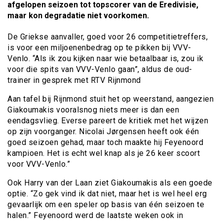
afgelopen seizoen tot topscorer van de Eredivisie,
maar kon degradatie niet voorkomen.
De Griekse aanvaller, goed voor 26 competitietreffers,
is voor een miljoenenbedrag op te pikken bij VVV-
Venlo. “Als ik zou kijken naar wie betaalbaar is, zou ik
voor die spits van VVV-Venlo gaan”, aldus de oud-
trainer in gesprek met RTV Rijnmond
Aan tafel bij Rijnmond stuit het op weerstand, aangezien
Giakoumakis vooralsnog niets meer is dan een
eendagsvlieg. Everse pareert de kritiek met het wijzen
op zijn voorganger. Nicolai Jørgensen heeft ook één
goed seizoen gehad, maar toch maakte hij Feyenoord
kampioen. Het is echt wel knap als je 26 keer scoort
voor VVV-Venlo.”
Ook Harry van der Laan ziet Giakoumakis als een goede
optie. “Zo gek vind ik dat niet, maar het is wel heel erg
gevaarlijk om een speler op basis van één seizoen te
halen.” Feyenoord werd de laatste weken ook in