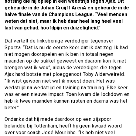
botsing die hij opliep in een wedstrijd tegen Ajax. Dit
gebeurde in de Johan Cruijff ArenA en gebeurde in de
halve finale van de Champions League. “Veel mensen
weten dat niet, maar ik heb daar heel lang heel veel
last van gehad: hoofdpijn en duizeligheid.”
Dat vertelt de linksbenige verdediger tegenover
Sporza. “Dat is nu de eerste keer dat ik dat zeg. Ik had
niet mogen doorspelen en ik ben in totaal negen
maanden op de sukkel geweest en daarom kon ik niet
brengen wat ik wou”, aldus de verdediger, die tegen
Ajax hard botste met ploeggenoot Toby Alderweireld.
“Ik wist gewoon niet wat ik moest doen. Het was
wedstrijd na wedstrijd en training na training. Elke keer
was er een nieuwe impact. Toen kwam die lockdown en
heb ik twee maanden kunnen rusten en daarna was het
beter.”
Ondanks dat hij mede daardoor op een zijspoor
belandde bij Tottenham, heeft hij geen kwaad woord
over voor coach José Mourinho. “Ik heb niet veel